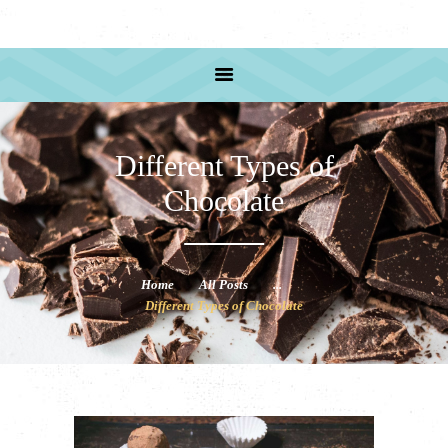
HOME
PRODUCTS
RECIPE
ABOUT US
SHOP ADRESS
Different Types of
Chocolate
Home
All Posts
...
Different Types of Chocolate