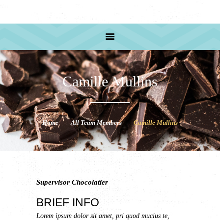
HOME
PRODUCTS
RECIPE
ABOUT US
SHOP ADRESS
Camille Mullins
Home
All Team Members
Camille Mullins
Supervisor Chocolatier
BRIEF INFO
Lorem ipsum dolor sit amet, pri quod mucius te,