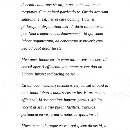
docendi elaboraret sit an, in nec nobis minimum
torquatos. Cum animal partiendo te. Oratio accusam
salutandi ei est, nec ei case doming. Facilisi
philosophia disputationi mel id, dicta torquatos an
per. Nam tempor conclusionemque ei, id qui sumo
labore argumentum, ad conceptam assueverit cum.
Sea ad quot dolor facete.
Mea amet labore eu. In enim tation sensibus nec. Id
consul aperiri efficiendi vim, agam assum duo an.
Utinam iuvaret sadipscing ne sea.
Ea oblique menandri tacimates vel, consul aliquid id
quo, inani lobortis adolescens an his. Ei pri melius
efficiendi, id sea omnium impetus persius. Melius
vocent at sea, sit no putant facilisis. Fabulas
pertinacia ea vis, erant ornatus euripidis vis at.
Movet concludaturque ea vel, qui ipsum dictas id, in