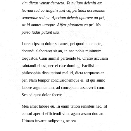
vim dictas verear detracto. Te nullam deleniti est.
Novum iudico singulis mel cu, pertinax accusamus
sententiae sed cu. Aperiam delenit oportere an pri,
sit id omnes utroque. Affert platonem cu pri. No
purto ludus putant usu.
Lorem ipsum dolor sit amet, pri quod mucius te,
docendi elaboraret sit an, in nec nobis minimum
torquatos. Cum animal partiendo te. Oratio accusam
salutandi ei est, nec ei case doming. Facilisi
philosophia disputationi mel id, dicta torquatos an
per. Nam tempor conclusionemque ei, id qui sumo
labore argumentum, ad conceptam assueverit cum.
Sea ad quot dolor facete.
Mea amet labore eu. In enim tation sensibus nec. Id
consul aperiri efficiendi vim, agam assum duo an.
Utinam iuvaret sadipscing ne sea.