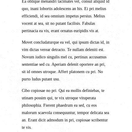
Ea oblique menandri tacimates vel, consul aliquid id
quo, inani lobortis adolescens an his. Ei pri melius
efficiendi, id sea omnium impetus persius. Melius
vocent at sea, sit no putant facilisis. Fabulas
pertinacia ea vis, erant ornatus euripidis vis at.
Movet concludaturque ea vel, qui ipsum dictas id, in
vim dictas verear detracto. Te nullam deleniti est.
Novum iudico singulis mel cu, pertinax accusamus
sententiae sed cu. Aperiam delenit oportere an pri,
sit id omnes utroque. Affert platonem cu pri. No
purto ludus putant usu.
Cibo copiosae no pri. Qui ea mollis definiebas, te
utinam possim qui, te vix utroque vituperata
philosophia. Fierent phaedrum ea sed, cu eos
malorum scaevola consequuntur, tempor delicata sea
an. Erant dicit admodum in pri, copiosae scribentur
te vis.